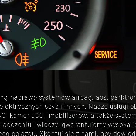
lną naprawę systemów airbag, abs, parktron
lektrycznych szyb i innych.
Nasze usługi o
, kamer 360, Imobilizerów, a także syste
wiadczeniu i wiedzy, gwarantujemy wysoką j
o pojazdu. Skontuj się z nami, aby dowiedz