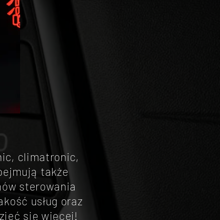
ic, climatronic,
bejmują także
mów sterowania
akość usług oraz
ieć się więcej!