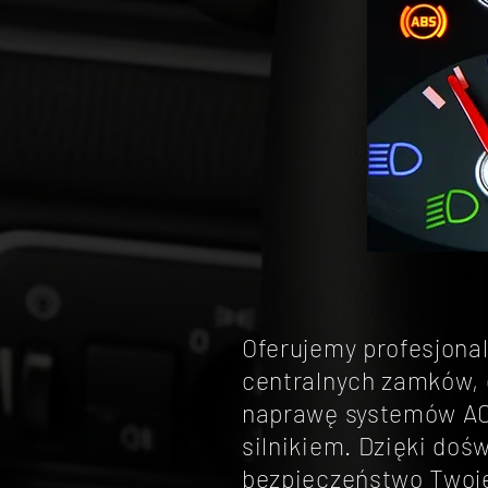
Oferujemy profesjona
centralnych zamków, e
naprawę systemów ACC
silnikiem. Dzięki doś
bezpieczeństwo Twojeg