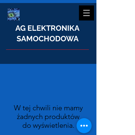
AG ELEKTRONIKA
SAMOCHODOWA
W tej chwili nie mamy
żadnych produktów
do wyświetlenia.