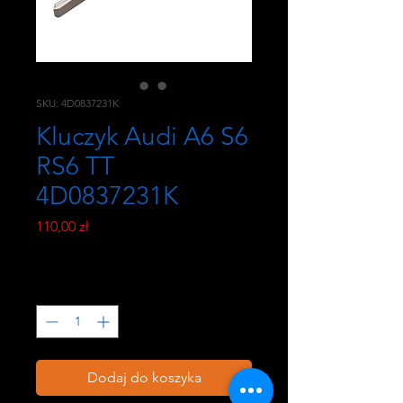
SKU: 4D0837231K
Kluczyk Audi A6 S6
RS6 TT
4D0837231K
Cena
110,00 zł
PTU w tym
Sztuk
*
Dodaj do koszyka