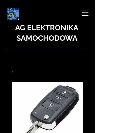
AG ELEKTRONIKA
SAMOCHODOWA