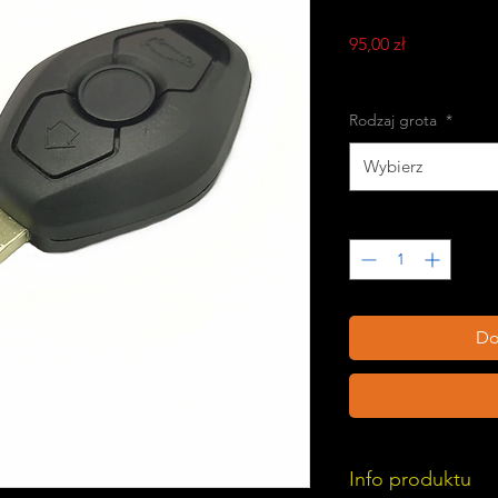
Cena
95,00 zł
PTU w tym
Rodzaj grota
*
Wybierz
Sztuk
*
Do
Info produktu