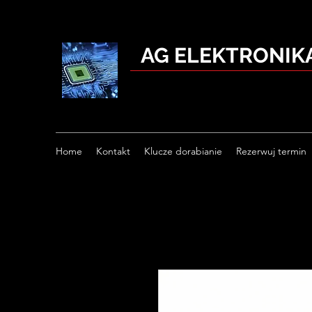
AG ELEKTRONI
Home
Kontakt
Klucze dorabianie
Rezerwuj termin