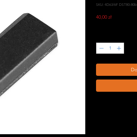
SKU: 4D63/6F DST80-80b
Cena
40,00 zł
PTU w tym
Sztuk
*
Do