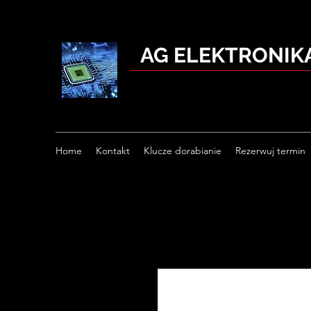
AG ELEKTRONI
Home
Kontakt
Klucze dorabianie
Rezerwuj termin