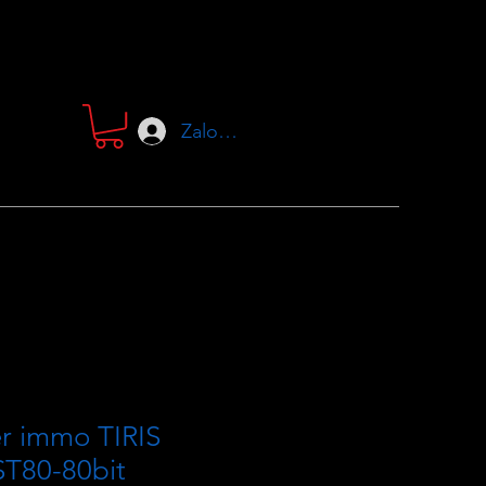
Zaloguj się
r immo TIRIS
T80-80bit